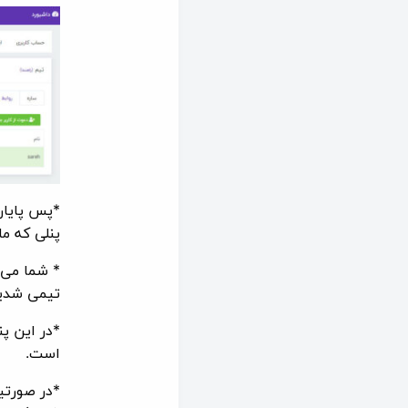
*پس پایان
پنلی که م
* شما می 
تیمی شدید
*در این پ
است.
*در صورتی