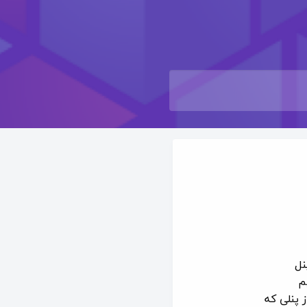
نل
م
 و با در اختیار داشتن 170 منشن از پنلی که