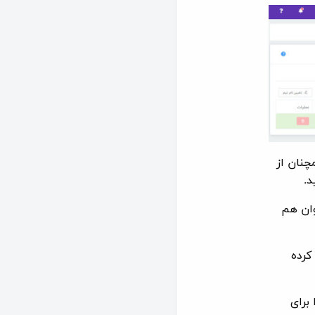
نان از
د.
وان هم
کرده
برای