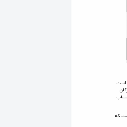
 است.
کان
ساب
ست که