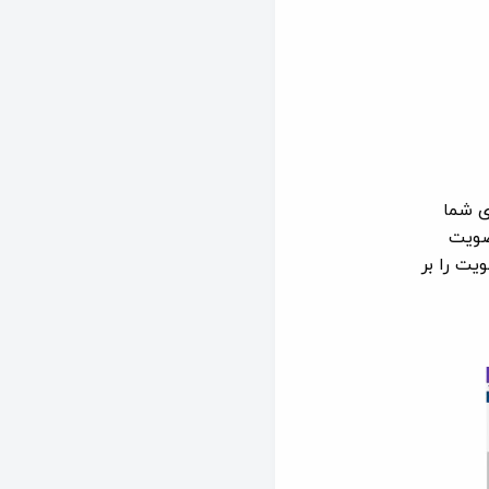
ی شما
ضویت
یت را بر