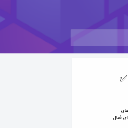
✅
های
ای فعال