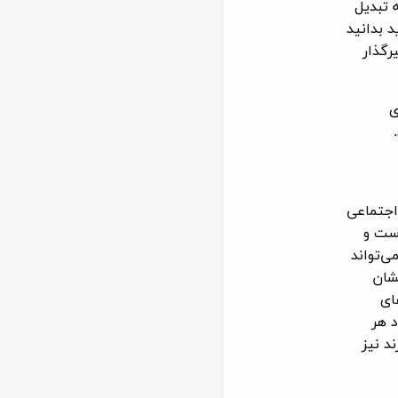
 تبدیل
د بدانید
رگذار
ی
اجتماعی
است و
‌تواند
ان‌
ای
 هر
د نیز