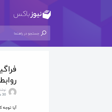
فراگی
روابط
نوشت
30 دسامبر 2024
آیا توجه ک