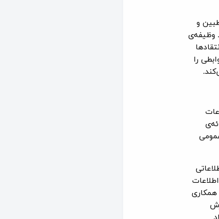
بین و
 وظیفه‌ی
نتقادها
ابطی را
کند.
عات
ه‌ی
عمومی
لاعاتی
اطلاعات
 همکاری
زش
د