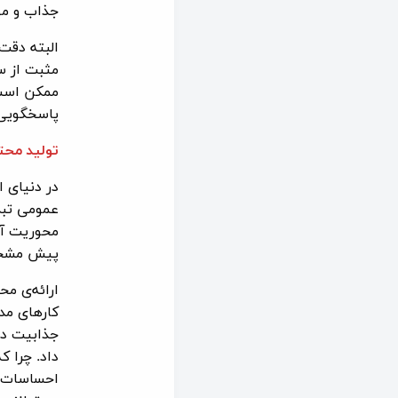
جذاب و مو
البته دقت
مثبت از س
ممکن است ب
پاسخگویی 
تولید محت
در دنیای ا
عمومی تبدی
محوریت آن
پیش مشخ
ارائه‌ی م
کارهای مد
جذابیت در
داد. چرا ک
احساسات و