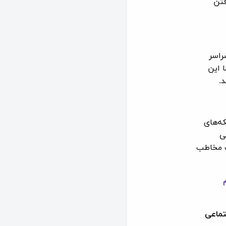
فتن
راسر
ا این
د.
ه‌های
ی
ذب مخاطب
تماعی