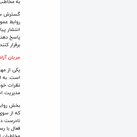
به مخاطب 
گسترش سوش
روابط عمو
انتشار پیا
پاسخ دهند 
برقرار کنن
جریان آزاد
یکی از مهم
است. به ای
نظرات خود 
مدیریت اخ
بخش روابط
که از سوی
نادرست دا
فعال با رس
مخاطبان ا