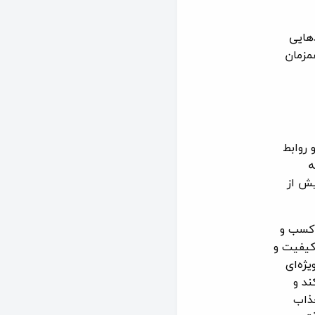
دهایی
مزمان
 روابط
ه
یش از
 کسب و
کیفیت و
ژه‌ای
ند و
جذاب