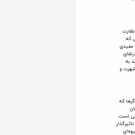
نظارت
 که
 مفیدی
رتقای
د به
شهرت و
گرها که
ان
عی است.
اثیرگذار
وه‌ای