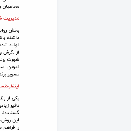
مخاطبان و
مدیریت شه
بخش روابط
داشته باش
تولید شده
از نگرش و 
شهرت برند 
تدوین است
تصویر برن
اینفلوئنسر
یکی از وظا
تاثیر زیا
گسترده‌تر
این روش، 
را فراهم م