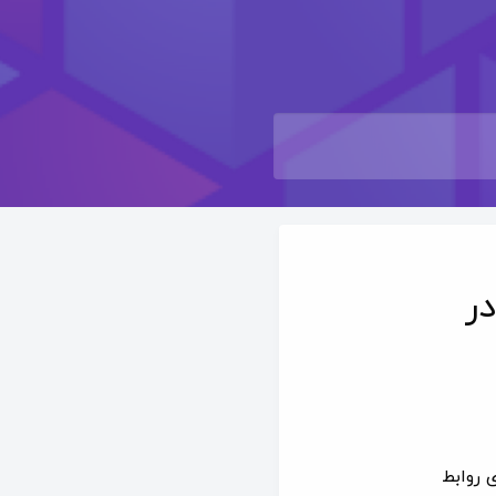
ر
 روابط