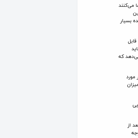
 ایفا می‌کنند
ین
ده بسیار
قابل
اید
ی‌دهد که
 مورد
یزان
یی
د از
جه