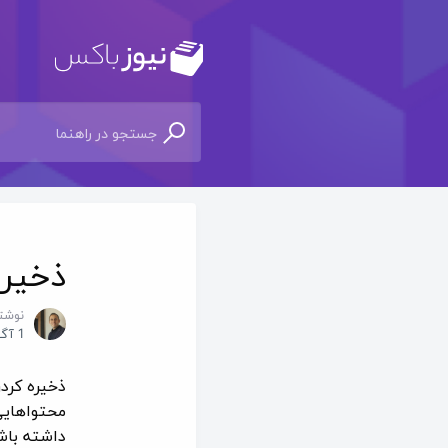
ذخیره
نوشت
1 آگوست 2019
ذخیره کرد
محتواهایی 
داشته باش